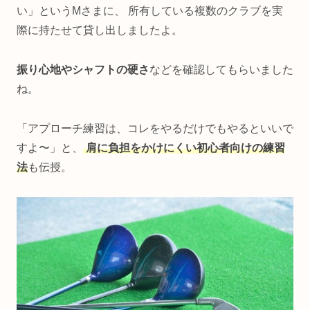
い」というMさまに、 所有している複数のクラブを実
際に持たせて貸し出しましたよ。
振り心地やシャフトの硬さ
などを確認してもらいました
ね。
「アプローチ練習は、コレをやるだけでもやるといいで
すよ〜」と、
肩に負担をかけにくい初心者向け
の練習
法
も伝授。