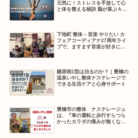
元気に！ストレスを手放して心
と体を整える秘訣 脳が喜ぶＡさ
まを施術して感じた事 あなたの
脳は喜んでいますか？
下地町 整体 – 音楽 やりたい カ
マインド
フェアコーディアナ27周年ライ
ブで、ますます音楽が好きにな
っちゃいました！！
糖尿病1型は治るのか？｜豊橋の
最新情報
温泉いやし整体ナステレージで
できる生活ケアと心身サポート
豊橋市の整体 ナステレージュ
サロンの日常
は、『車の運転と歩行すらつら
かったカラダの痛みが無くなり
ました』と嬉しいお客様の声を
いただきました！