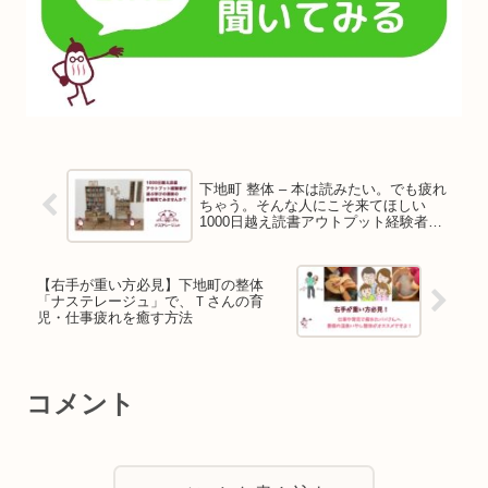
下地町 整体 – 本は読みたい。でも疲れ
ちゃう。そんな人にこそ来てほしい
1000日越え読書アウトプット経験者が
選ぶ学びの源泉 厳選の本棚を見ていき
ませんか？
【右手が重い方必見】下地町の整体
「ナステレージュ」で、Ｔさんの育
児・仕事疲れを癒す方法
コメント