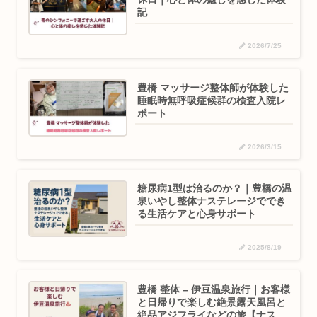
記
2026/7/25
豊橋 マッサージ整体師が体験した
睡眠時無呼吸症候群の検査入院レ
ポート
2026/3/15
糖尿病1型は治るのか？｜豊橋の温
泉いやし整体ナステレージででき
る生活ケアと心身サポート
2025/8/19
豊橋 整体 – 伊豆温泉旅行｜お客様
と日帰りで楽しむ絶景露天風呂と
絶品アジフライなどの旅【ナステ