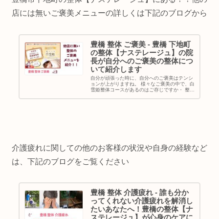
店には無いご褒美メニューの詳しくは下記のブログから
豊橋 整体 ご褒美 - 豊橋 下地町
の整体【ナステレージュ】の院
長が自分へのご褒美の整体につ
いて紹介します
自分が頑張った時に、自分へのご褒美はテンシ
ョンが上がりますね。 様々なご褒美の中で、白
雪姫整体コースがあるのはご存じですか・ 整体
のご褒美について、紹介をしてるので本文も見
ていただけたらと思います。
介護疲れに関しての他のお客様の状況や自身の経験など
は、下記のブログをご覧ください
豊橋 整体 介護疲れ - 誰も分か
ってくれない介護疲れを解消し
たいあなたへ！豊橋の整体【ナ
ステレージュ】が心身のケアに