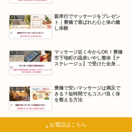
親孝行でマッサージをプレゼン
マッサージ
ト｜豊橋で喜ばれた心と体の癒
し体験
マッサージ近く今からOK！豊橋
マッサージ
市下地町の温泉いやし整体【ナ
ステレージュ】で受けた全身ス
ッキリ体験談！
豊橋で安いマッサージは満足で
マッサージ
きる？短時間でもコスパ良く体
を整える方法
お電話はこちら