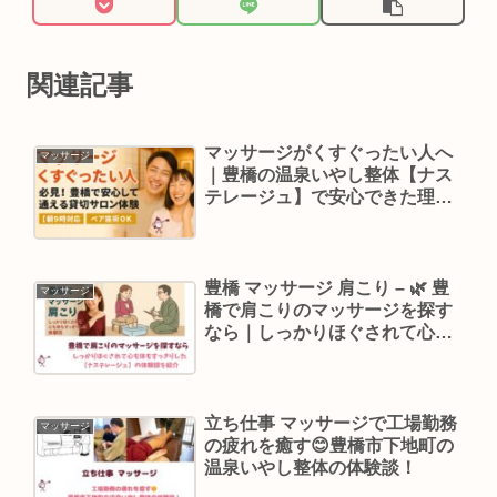
関連記事
マッサージがくすぐったい人へ
マッサージ
｜豊橋の温泉いやし整体【ナス
テレージュ】で安心できた理由
とは？
豊橋 マッサージ 肩こり – 🌿 豊
マッサージ
橋で肩こりのマッサージを探す
なら｜しっかりほぐされて心も
体もすっきりした体験談を紹介
立ち仕事 マッサージで工場勤務
マッサージ
の疲れを癒す😊豊橋市下地町の
温泉いやし整体の体験談！