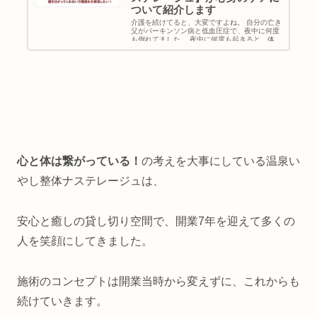
ついて紹介します
介護を続けてると、大変ですよね。 自分の亡き
父がパーキンソン病と低血圧症で、夜中に何度
も倒れてました。 夜中に何度も起きると、体の
疲れが溜まってしまいます。 そこで、介護疲れ
のあなたのケア方法を、ブログでまとめたので
本文も見ていただけたらと思います。
心と体は繋がっている！
の考えを大事にしている温泉い
やし整体ナステレージュは、
安心と癒しの貸し切り空間で、開業7年を迎えて多くの
人を笑顔にしてきました。
施術のコンセプトは開業当時から変えずに、これからも
続けていきます。