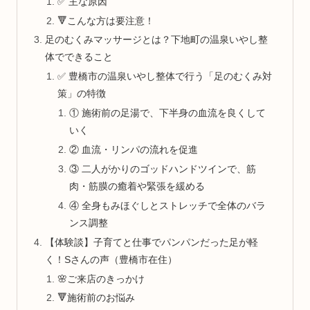
✅ 主な原因
🔻こんな方は要注意！
足のむくみマッサージとは？下地町の温泉いやし整
体でできること
✅ 豊橋市の温泉いやし整体で行う「足のむくみ対
策」の特徴
① 施術前の足湯で、下半身の血流を良くして
いく
② 血流・リンパの流れを促進
③ 二人がかりのゴッドハンドツインで、筋
肉・筋膜の癒着や緊張を緩める
④ 全身もみほぐしとストレッチで全体のバラ
ンス調整
【体験談】子育てと仕事でパンパンだった足が軽
く！Sさんの声（豊橋市在住）
🌸ご来店のきっかけ
🔻施術前のお悩み