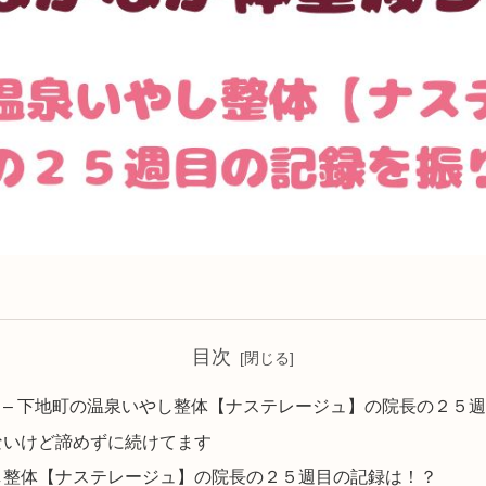
目次
 – 下地町の温泉いやし整体【ナステレージュ】の院長の２５
ないけど諦めずに続けてます
し整体【ナステレージュ】の院長の２５週目の記録は！？