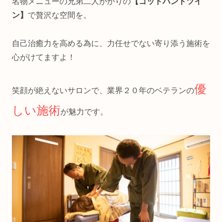
名物メニューの兄弟二人がかりの
【ゴッドハンドツイ
ン】
で贅沢な空間を。
自己治癒力を高める為に、力任せでない寄り添う施術を
心がけてますよ！
優
笑顔が絶えないサロンで、業界２０年のベテランの
しい施術
が魅力です。