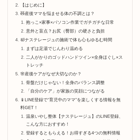
【はじめに】
🧸産後ママを悩ませる体の不調とは？
抱っこ×家事×パソコン作業でガチガチな日常
意外と盲点？お尻（臀部）の硬さと負担
🛀ナステレージュの施術で体も心もゆるむ時間
まずは足湯でじんわり温める
二人がかりのゴッドハンドツイン×全身ほぐし×ス
トレッチ
🌸産後ケアがなぜ大切なのか？
骨盤だけじゃない！全身のバランス調整
「自分のケア」が家族の笑顔につながる
📱LINE登録で“育児中のママ”を楽しくする情報を無
料GET！
温泉いやし整体【ナステレージュ】のLINE登録、
こんな方におすすめ！
登録するともらえる！お得すぎる4つの無料情報