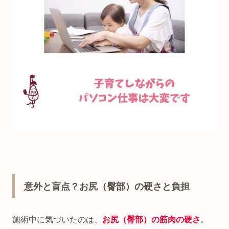
意外と盲点？お尻（臀部）の硬さと負担
施術中に気づいたのは、
お尻（臀部）の筋肉の硬さ
。