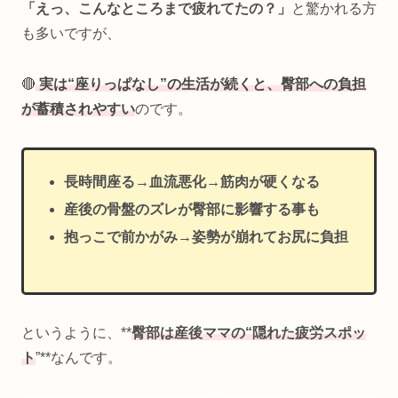
「えっ、こんなところまで疲れてたの？」
と驚かれる方
も多いですが、
🔴
実は“座りっぱなし”の生活が続くと、臀部への負担
が蓄積されやすい
のです。
長時間座る→血流悪化→筋肉が硬くなる
産後の骨盤のズレが臀部に影響する
事も
抱っこで前かがみ→姿勢が崩れてお尻に負担
というように、**
臀部は産後ママの“隠れた疲労スポッ
ト
”**なんです。