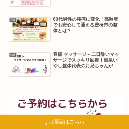
ジュ】の院長が振り返ります
60代男性の腰痛に変化！高齢者
腰痛
でも安心して通える豊橋市の整
体とは？
豊橋 マッサージ – 二日酔いマッ
頭痛
サージでスッキリ回復！温泉い
やし整体代表のお兄ちゃんが伝
える上手な活用法と注意点
お電話はこちら