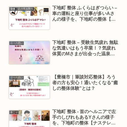
下地町 整体 ふくらはぎつらい –
膝痛、足の痛み関係
車の運転と座り仕事が多いAさ
んの様子を、下地町の整体【ナ
ステレージュ】の院長が振り返
ります
下地町 整体 – 受験生気疲れ 無駄
日々の思い
な気遣いはもう卒業！？気疲れ
体質のMさまが出会った温泉い
やし整体
【豊橋市｜筆談対応整体】ろう
日々の思い
者の方も安心！通いたくなる“癒
しの整体体験”とは？
下地町 整体 ‐ 首のヘルニアで左
首こり
手のしびれもあるYさんの様子
を、下地町の整体【ナステレー