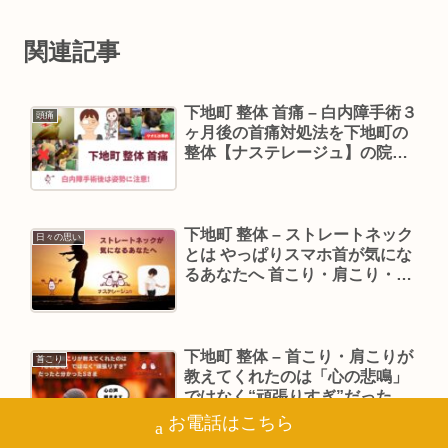
関連記事
下地町 整体 首痛 – 白内障手術３
頭痛
ヶ月後の首痛対処法を下地町の
整体【ナステレージュ】の院長
が紹介
下地町 整体 – ストレートネック
日々の思い
とは やっぱりスマホ首が気にな
るあなたへ 首こり・肩こり・頭
痛・・ その不調、ストレート
ネックが原因かもしれません
下地町 整体 – 首こり・肩こりが
首こり
教えてくれたのは「心の悲鳴」
ではなく“頑張りすぎ”だったと
分かったSさま
お電話はこちら