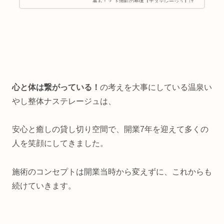
事も！？ 下地町の整体【ナステレージュ】は、
２にんがかりのヘッドスパもあります。 目の疲
れ・頭皮の硬さ・頭痛菜などが気になる方は、
是非お試しいただけたらと思います。
心と体は繋がっている！
の考えを大事にしている温泉い
やし整体ナステレージュは、
安心と癒しの貸し切り空間で、開業7年を迎えて多くの
人を笑顔にしてきました。
施術のコンセプトは開業当時から変えずに、これからも
続けていきます。