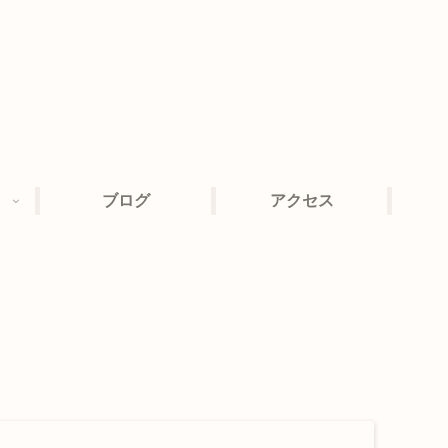
ブログ
アクセス