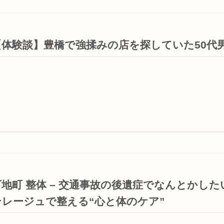
【体験談】豊橋で強揉みの店を探していた50代
下地町 整体 – 交通事故の後遺症でなんとかし
テレージュで整える“心と体のケア”