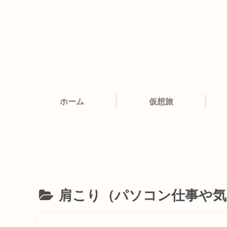
ホーム
仮想旅
肩こり（パソコン仕事や気