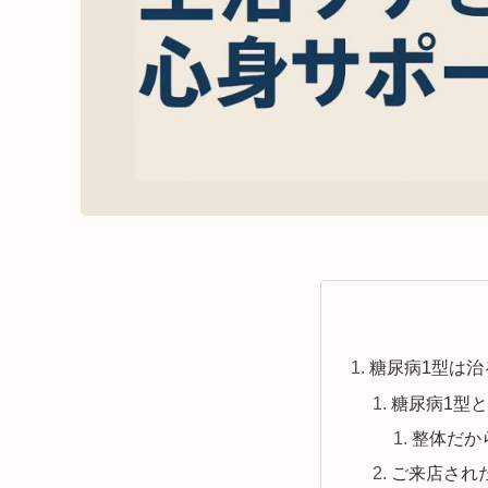
糖尿病1型は
糖尿病1型
整体だか
ご来店され