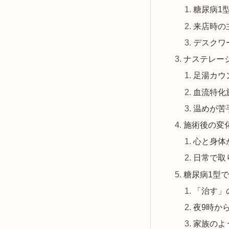
糖尿病1
来店時の
デスクワ
ナステレー
足湯カウ
血流特化
温めが苦
施術後の変
心と身体
日常で取
糖尿病1型
「治す」
夜9時か
家族のよ