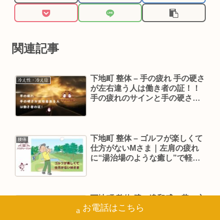
関連記事
下地町 整体 – 手の疲れ 手の硬さ
冷え性・冷え症
が左右違う人は働き者の証！！
手の疲れのサインと手の硬さの
左右差までみてくれる温泉いや
し整体でのケア
下地町 整体 – ゴルフが楽しくて
腰痛
仕方がないMさま｜左肩の疲れ
に“湯治場のような癒し”で軽く
なりました
下地町 整体 腕の違和感 – 昔の交
手の疲れ・痛み
お電話はこちら
通事故から腕の違和感があるS
さんの様子を、下地町の整体