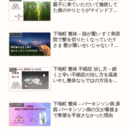
親子に来ていただいて施術して
た後のやりとりがマインドフル
ネスにつながると感じた代表の
お兄ちゃん
下地町 整体 – 頭が重い すぐ美容
マインド
院で髪を切りたくなっていたY
さま 髪が重いせいじゃない？頭
痛・首こりを和らげる温泉いや
し整体のケア
下地町 整体 不眠症 治し方 – 続
不眠
くと辛い不眠症の治し方を温泉
いやし整体ならではの方法をご
紹介します♨
下地町 整体 – パーキンソン病 原
日々の思い
因 パーキンソン病の父が最後ま
で希望を手放さなかった理由