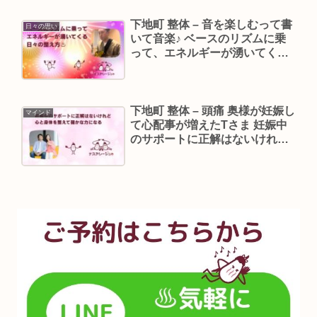
下地町 整体 – 音を楽しむって書
日々の思い
いて音楽♪ ベースのリズムに乗
って、エネルギーが湧いてくる
日々の整え方
下地町 整体 – 頭痛 奥様が妊娠し
マインド
て心配事が増えたTさま 妊娠中
のサポートに正解はないけれ
ど、心と身体を整えて確かな力
になる