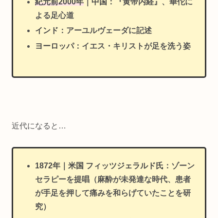
紀元前2000年
｜中国
：『黄帝内経』、華佗に
よる足心道
インド
：アーユルヴェーダに記述
ヨーロッ
パ
：イエス・キリストが足を洗う姿
近代になると…
1872年｜米国 フィッツジェラルド氏
：ゾーン
セラピーを提唱（麻酔が未発達な時代、患者
が手足を押して痛みを和らげていたことを研
究）