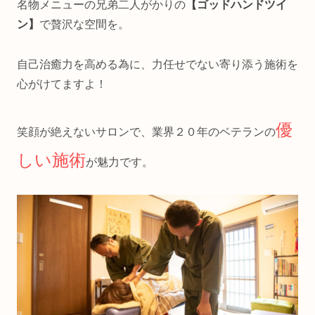
名物メニューの兄弟二人がかりの
【ゴッドハンドツイ
ン】
で贅沢な空間を。
自己治癒力を高める為に、力任せでない寄り添う施術を
心がけてますよ！
優
笑顔が絶えないサロンで、業界２０年のベテランの
しい施術
が魅力です。