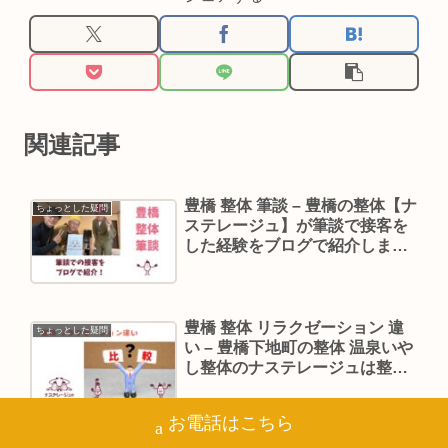
関連記事
豊橋 整体 筆談 – 豊橋の整体【ナ
ちょっとした疑問
ステレージュ】が筆談で接客を
した経験をブログで紹介しま
す！
豊橋 整体 リラクゼーション 違
ちょっとした疑問
い – 豊橋下地町の整体 温泉いや
し整体のナステレージュは整体
リラクゼーションそれってどっ
ちなの？代表のお兄ちゃんが解
お電話はこちら
説